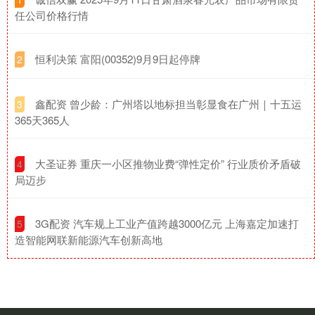
任公司价格行情
​恒利决策 富阳(00352)9月9日起停牌
2
​鑫配资 曾少龄：广州塔以地标担当彰显食在广州｜十五运
3
365天365人
​大圣证券 重庆一小区推物业费“弹性定价” 行业质价矛盾破
4
局迈步
​3G配资 汽车规上工业产值跨越3000亿元 上海嘉定加速打
5
造智能网联新能源汽车创新高地