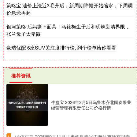
策略宝 油价上涨近3毛升后，新周期降幅开始缩水，下周调
价悬念再起
银河策略 后妈撕下面具！马筱梅生子后和玥箖划清界限，
张兰母子太卑微
豪瑞优配 6座SUV关注度排行榜, 列个榜单给你看看
推荐资讯
牛盘宝 2026年2月5日乌鲁木齐北园春果业
经营管理有限责任公司价格行情
​诚信双赢 2025年9月11日甘肃酒泉春光农产品市场有限责
1