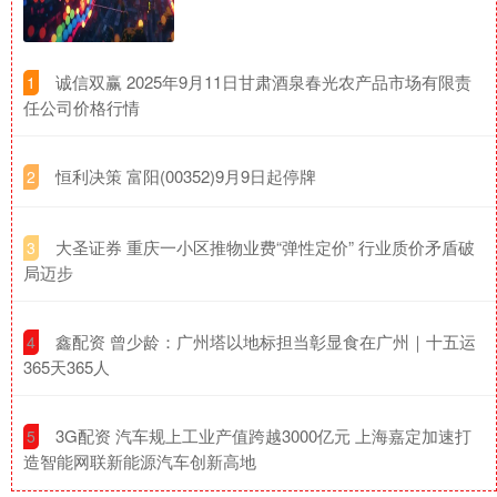
​诚信双赢 2025年9月11日甘肃酒泉春光农产品市场有限责
1
任公司价格行情
​恒利决策 富阳(00352)9月9日起停牌
2
​大圣证券 重庆一小区推物业费“弹性定价” 行业质价矛盾破
3
局迈步
​鑫配资 曾少龄：广州塔以地标担当彰显食在广州｜十五运
4
365天365人
​3G配资 汽车规上工业产值跨越3000亿元 上海嘉定加速打
5
造智能网联新能源汽车创新高地