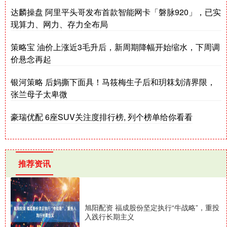
达麟操盘 阿里平头哥发布首款智能网卡「磐脉920」，已实
现算力、网力、存力全布局
策略宝 油价上涨近3毛升后，新周期降幅开始缩水，下周调
价悬念再起
银河策略 后妈撕下面具！马筱梅生子后和玥箖划清界限，
张兰母子太卑微
豪瑞优配 6座SUV关注度排行榜, 列个榜单给你看看
推荐资讯
旭阳配资 福成股份坚定执行“牛战略”，重投
入践行长期主义