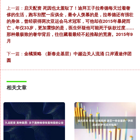
上一篇：
启天配资 死因也太羞耻了！迪拜王子拉希德每天过着奢
侈的生活，跑车别墅一应俱全，最令人羡慕的是，拉希德还有强壮
的身体，曾经获得两次亚运会马术冠军，可他却在2015年暴毙而
亡，年仅33岁，更加震惊的是，医生怀疑他可能死于纵欲过度……
那种最极致的奢华背后，往往藏着最经不起推敲的荒唐。2015年9
月
下一篇：
金橘策略 （新春走基层）中越边关人流涌 口岸通途伴团
圆
相关文章