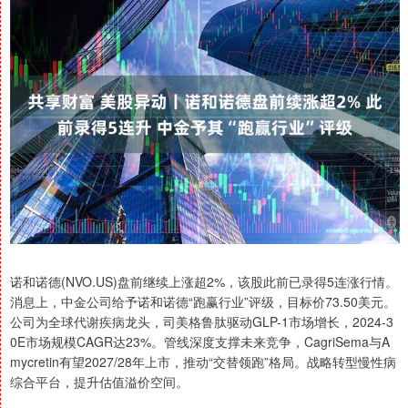
诺和诺德(NVO.US)盘前继续上涨超2%，该股此前已录得5连涨行情。
消息上，中金公司给予诺和诺德“跑赢行业”评级，目标价73.50美元。
公司为全球代谢疾病龙头，司美格鲁肽驱动GLP-1市场增长，2024-3
0E市场规模CAGR达23%。管线深度支撑未来竞争，CagriSema与A
mycretin有望2027/28年上市，推动“交替领跑”格局。战略转型慢性病
综合平台，提升估值溢价空间。