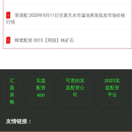
​靠谱配 2025年9月11日甘肃天水市瀛池果菜批发市场价格
4
行情
​蜂窝配资 0515【周报】铁矿石
5
汇
实盘
可查的实
2023实
盈
配资
盘配资公
盘配资
策
app
司
平台
略
友情链接：