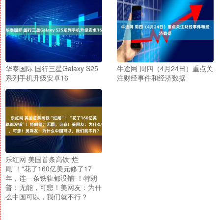
华泰国际 国行三星Galaxy S25
牛途网 周四（4月24日）重点关
系列手机升级安卓16
注财经事件和经济数据
乐红网 美国首条高铁“烂
尾”！“花了160亿美元修了17
年，连一条铁轨都没铺”！特朗
普：无能，可悲！美网友：为什
么中国可以，我们就不行？