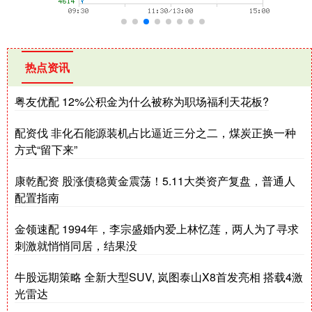
热点资讯
粤友优配 12%公积金为什么被称为职场福利天花板?
配资伐 非化石能源装机占比逼近三分之二，煤炭正换一种
方式“留下来”
康乾配资 股涨债稳黄金震荡！5.11大类资产复盘，普通人
配置指南
金领速配 1994年，李宗盛婚内爱上林忆莲，两人为了寻求
刺激就悄悄同居，结果没
牛股远期策略 全新大型SUV, 岚图泰山X8首发亮相 搭载4激
光雷达