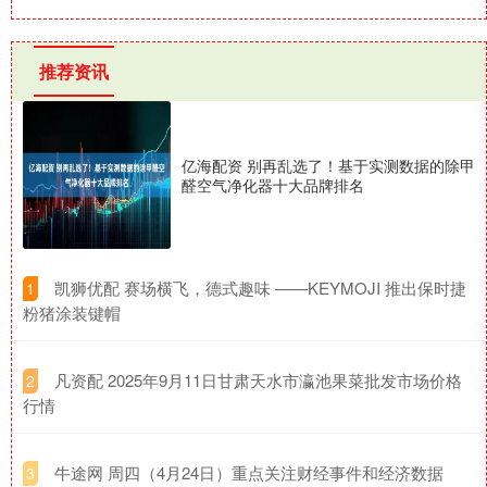
推荐资讯
亿海配资 别再乱选了！基于实测数据的除甲
醛空气净化器十大品牌排名
​凯狮优配 赛场横飞，德式趣味 ——KEYMOJI 推出保时捷
1
粉猪涂装键帽
​凡资配 2025年9月11日甘肃天水市瀛池果菜批发市场价格
2
行情
​牛途网 周四（4月24日）重点关注财经事件和经济数据
3