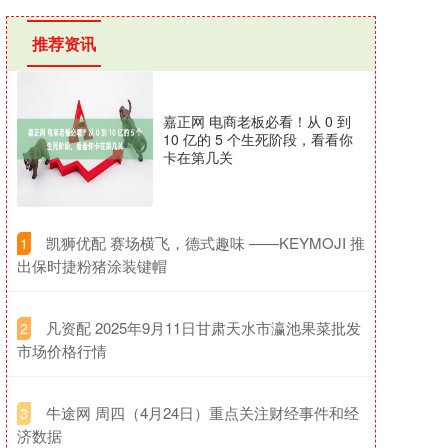
推荐资讯
嘉正网 电商老板必看！从 0 到
10 亿的 5 个生死阶段，看看你
卡在第几关
​凯狮优配 赛场横飞，德式趣味 ——KEYMOJI 推
1
出保时捷粉猪涂装键帽
​凡资配 2025年9月11日甘肃天水市瀛池果菜批发
2
市场价格行情
​牛途网 周四（4月24日）重点关注财经事件和经
3
济数据