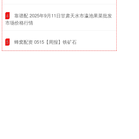
​靠谱配 2025年9月11日甘肃天水市瀛池果菜批发
4
市场价格行情
​蜂窝配资 0515【周报】铁矿石
5