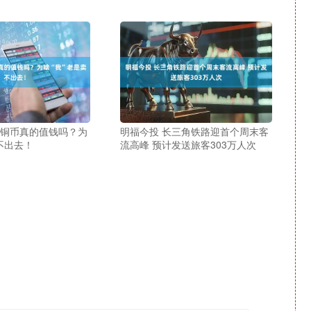
清铜币真的值钱吗？为
明福今投 长三角铁路迎首个周末客
不出去！
流高峰 预计发送旅客303万人次