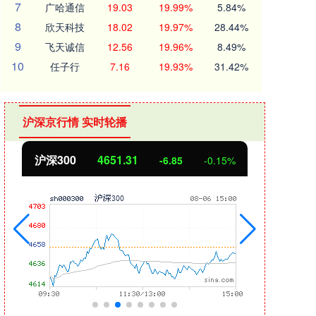
7
广哈通信
19.03
19.99%
5.84%
8
欣天科技
18.02
19.97%
28.44%
9
飞天诚信
12.56
19.96%
8.49%
10
任子行
7.16
19.93%
31.42%
沪深京行情 实时轮播
北证50
1122.88
创业
3.42
0.30%