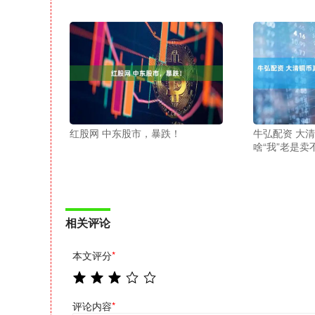
红股网 中东股市，暴跌！
牛弘配资 大
啥“我”老是卖
相关评论
本文评分
*
评论内容
*