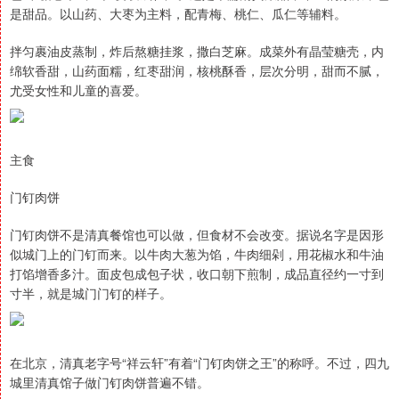
是甜品。以山药、大枣为主料，配青梅、桃仁、瓜仁等辅料。
拌匀裹油皮蒸制，炸后熬糖挂浆，撒白芝麻。成菜外有晶莹糖壳，内
绵软香甜，山药面糯，红枣甜润，核桃酥香，层次分明，甜而不腻，
尤受女性和儿童的喜爱。
主食
门钉肉饼
门钉肉饼不是清真餐馆也可以做，但食材不会改变。据说名字是因形
似城门上的门钉而来。以牛肉大葱为馅，牛肉细剁，用花椒水和牛油
打馅增香多汁。面皮包成包子状，收口朝下煎制，成品直径约一寸到
寸半，就是城门门钉的样子。
在北京，清真老字号“祥云轩”有着“门钉肉饼之王”的称呼。不过，四九
城里清真馆子做门钉肉饼普遍不错。