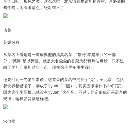
至于口味、形色之类，这么说吧，北京清真餐馆和稻香村、月盛斋的
酱牛肉，闭着眼睛点，绝对错不了。
热菜
芫爆散丹
从菜名上看这是一道最典型的清真名菜。“散丹”本是羊肚的一部
分，“芫爆”是以芫荽、就是大名鼎鼎的香菜为配料热油爆炒。只不过
由于羊肚产量相对少一点，现在馆子里多用牛百叶。
还要回到一句老生常谈，这道菜的菜名中的那个“芫”，全北京、包括
餐饮界都错读了，读成了“[yuán]”（圆），其实应该读作“[yán]”(言)。
因为这个字压根儿就没有“[yuan]”这个音。不过，约定俗成正是语言的
规律，这样发音就这样吧。
它似蜜