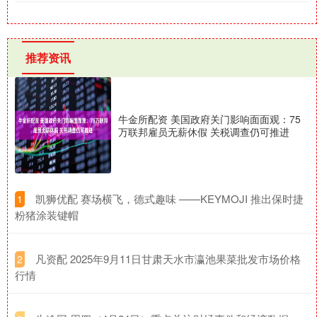
推荐资讯
牛金所配资 美国政府关门影响面面观：75
万联邦雇员无薪休假 关税调查仍可推进
​凯狮优配 赛场横飞，德式趣味 ——KEYMOJI 推出保时捷
1
粉猪涂装键帽
​凡资配 2025年9月11日甘肃天水市瀛池果菜批发市场价格
2
行情