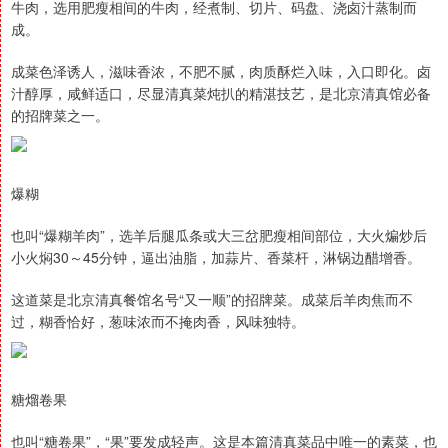
牛肉，选用肥瘦相间的牛肉，经煮制、切片、码盘、浇卤汁蒸制而
成。
成菜色泽诱人，滋味香浓，不肥不腻，肉质酥烂入味，入口即化。卤
汁醇厚，咸鲜适口，尽显清真菜炖扒的精湛技艺，是北京清真馆必备
的招牌菜之一。
爆糊
也叫“爆糊羊肉”，选羊后腿瓜条或大三岔肥瘦相间部位，大火煸炒后
小火焖30～45分钟，逼出油脂，加蒜片、香菜杆，淋锅边醋增香。
这道菜是北京清真餐馆名号“又一顺”的招牌菜。成菜后羊肉焦而不
过，糊香恰好，葱味浓而不掩肉香，风味独特。
糖熘卷果
也叫“糖卷果”，“果”要发成轻声。这是本篇清真菜品中唯一的素菜，也