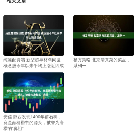
相关文章
纯旭配资端 新型超导材料问世
杨方策略 北京清真菜的菜品，
概念股今年以来平均上涨近四成
系列一
安信 陕西发现1400年前石碑，
竟是颜柳楷书的源头，被誉为唐
楷的“鼻祖”