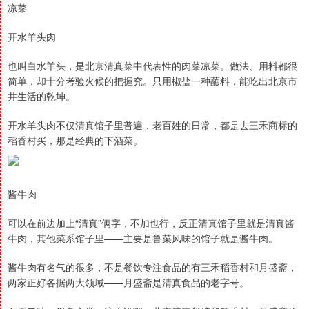
凉菜
开水羊头肉
也叫白水羊头，是北京清真菜中代表性的肉菜凉菜。做法、用料都很
简单，却十分考验火候的把握究。只用椒盐一种蘸料，能吃出北京市
井生活的乾坤。
开水羊头肉不仅清真馆子里普遍，老百姓的日常，都是去三禾商标的
稻香村买，那是经典的下酒菜。
酱牛肉
可以在前边加上“清真”俩字，不加也行，反正清真馆子里就是清真酱
牛肉，其他菜系馆子里——主要是鲁菜风味的馆子就是酱牛肉。
酱牛肉有名气的很多，不是餐饮专注食品的有三禾稻香村和月盛斋，
两家正好各据两大领域——月盛斋是清真食品的老字号。