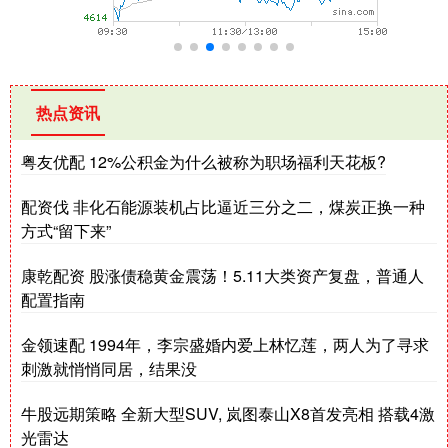
热点资讯
粤友优配 12%公积金为什么被称为职场福利天花板?
配资伐 非化石能源装机占比逼近三分之二，煤炭正换一种
方式“留下来”
康乾配资 股涨债稳黄金震荡！5.11大类资产复盘，普通人
配置指南
金领速配 1994年，李宗盛婚内爱上林忆莲，两人为了寻求
刺激就悄悄同居，结果没
牛股远期策略 全新大型SUV, 岚图泰山X8首发亮相 搭载4激
光雷达