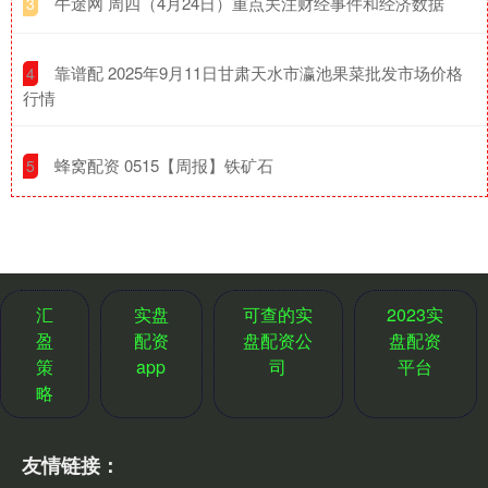
​牛途网 周四（4月24日）重点关注财经事件和经济数据
3
​靠谱配 2025年9月11日甘肃天水市瀛池果菜批发市场价格
4
行情
​蜂窝配资 0515【周报】铁矿石
5
汇
实盘
可查的实
2023实
盈
配资
盘配资公
盘配资
策
app
司
平台
略
友情链接：