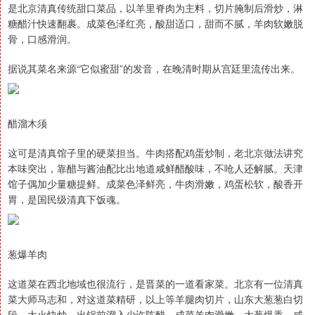
是北京清真传统甜口菜品，以羊里脊肉为主料，切片腌制后滑炒，淋
糖醋汁快速翻裹。成菜色泽红亮，酸甜适口，甜而不腻，羊肉软嫩脱
骨，口感滑润。
据说其菜名来源“它似蜜甜”的发音，在晚清时期从宫廷里流传出来。
醋溜木须
这可是清真馆子里的硬菜担当。牛肉搭配鸡蛋炒制，老北京做法讲究
本味突出，靠醋与酱油配比出地道咸鲜醋酸味，不呛人还解腻。天津
馆子偶加少量糖提鲜。成菜色泽鲜亮，牛肉滑嫩，鸡蛋松软，酸香开
胃，是国民级清真下饭魂。
葱爆羊肉
这道菜在西北地域也很流行，是晋菜的一道看家菜。北京有一位清真
菜大师马志和，对这道菜精研，以上等羊腿肉切片，山东大葱葱白切
段，大火快炒，出锅前溜入少许陈醋，成菜羊肉滑嫩、大葱爆香，咸