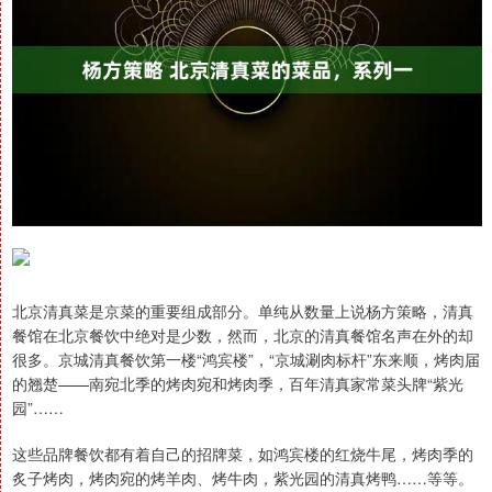
北京清真菜是京菜的重要组成部分。单纯从数量上说杨方策略，清真
餐馆在北京餐饮中绝对是少数，然而，北京的清真餐馆名声在外的却
很多。京城清真餐饮第一楼“鸿宾楼”，“京城涮肉标杆”东来顺，烤肉届
的翘楚——南宛北季的烤肉宛和烤肉季，百年清真家常菜头牌“紫光
园”……
这些品牌餐饮都有着自己的招牌菜，如鸿宾楼的红烧牛尾，烤肉季的
炙子烤肉，烤肉宛的烤羊肉、烤牛肉，紫光园的清真烤鸭……等等。