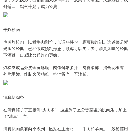
鲜适口，锅气十足，成为经典。
干炸松肉
也叫炸松肉，以嫩牛肉剁馅，加调料拌匀，裹薄糊炸制。这道菜是紫
光园的经典，已经做成预制形态，顾客可以买回去，清真风味的经典
下酒菜，口感比普通炸肉更嫩。
炸松肉成品外皮金黄酥脆，肉馅鲜嫩多汁，肉香浓郁，混合花椒香，
外脆里嫩。炸制火候精准，控油得当，不油腻。
清真扒肉条
在清真馆子了直接叫“扒肉条”，这里为了区分晋菜里的扒肉条，加上
了“清真”二字。
清真扒肉条有两个系列，区别在主食材——牛肉和羊肉。一般餐馆用