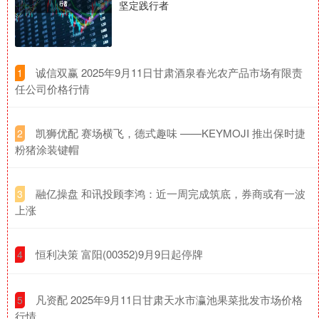
坚定践行者
​诚信双赢 2025年9月11日甘肃酒泉春光农产品市场有限责
1
任公司价格行情
​凯狮优配 赛场横飞，德式趣味 ——KEYMOJI 推出保时捷
2
粉猪涂装键帽
​融亿操盘 和讯投顾李鸿：近一周完成筑底，券商或有一波
3
上涨
​恒利决策 富阳(00352)9月9日起停牌
4
​凡资配 2025年9月11日甘肃天水市瀛池果菜批发市场价格
5
行情