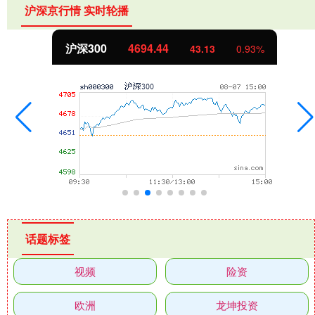
沪深京行情 实时轮播
沪深300
4694.44
43.13
0.93%
话题标签
视频
险资
欧洲
龙坤投资