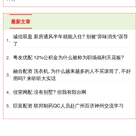
最新文章
诚信双盈 新房通风半年就能入住? 别被“异味消失”误导
1、
了
粤友优配 12%公积金为什么被称为职场福利天花板?
2、
融合配资 洗衣机, 为什么越来越多的人不买滚筒了, 不好
3、
用吗? 来听听大实话
佳荣网配 没有别墅? 但我有阳台啊
4、
巨富配资 联邦制药QC人员赴广州百济神州交流学习
5、